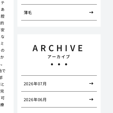
ロテ
くあ
薄毛
口腔
学的
不安
にな
リミ
ARCHIVE
るの
アーカイブ
症か
ん。
始で
部
2026年07月
門と
が完
る可
2026年06月
治療