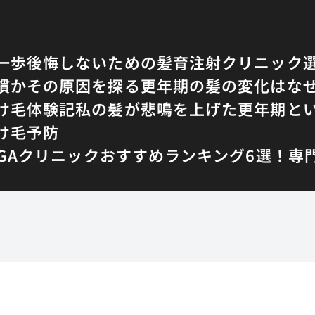
一歩
後悔しないための髪育注射クリニック
慣かその原因を探る
更年期の髪の変化はな
け毛体験記
私の髪が悲鳴を上げた更年期と
け毛予防
AGAクリニックおすすめランキング6選！