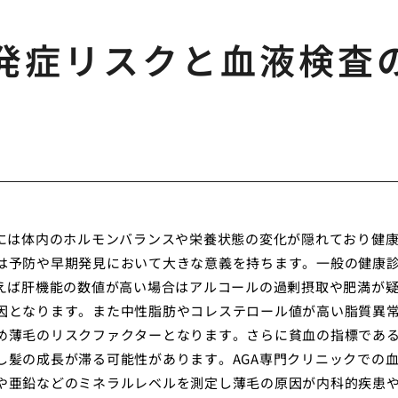
発症リスクと血液検査
裏には体内のホルモンバランスや栄養状態の変化が隠れており健
は予防や早期発見において大きな意義を持ちます。一般の健康
例えば肝機能の数値が高い場合はアルコールの過剰摂取や肥満が
因となります。また中性脂肪やコレステロール値が高い脂質異
め薄毛のリスクファクターとなります。さらに貧血の指標であ
し髪の成長が滞る可能性があります。AGA専門クリニックでの
や亜鉛などのミネラルレベルを測定し薄毛の原因が内科的疾患