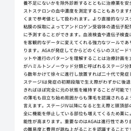
養不足にないかを除外診断するとともに治療薬を安
ストステロンの血中濃度を測定することもあります
くまで参考値として扱われます。より直接的なリス
粘膜の採取によってアンドロゲン受容体の遺伝子配
に予測することができます。血液検査や遺伝子検査
を客観的なデータに変えてくれる強力なツールであ
ります。AGAが発症してからどのくらいのスピー
ットや進行のパターンを理解することは治療計画を
がハミルトンノーウッド分類と呼ばれるステージ分
ら数年かけて徐々に進行し放置すれば二十代で発症
ステージIは発症の初期段階で生え際がわずかに後
きればほぼ完全に元の状態を維持することが可能です
の薄毛も目立ち始め周囲からも薄毛を認識されるよ
言えます。ステージIV以降になると生え際と頭頂
全に機能を停止している部位も増えてくるため薬に
能性が高まります。重要なのはAGAは進行性であ
の難易度と費用が跳ね上がることを認識することで