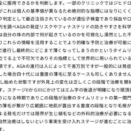
全に服用できるかを判断します。一部のクリニックではジヒド
がこれは個人の基準値が異なるため絶対的な指標にはなりにく
ク判定として最近注目されているのが遺伝子検査であり採血や
列を調べAGAの発症リスクやフィナステリドの効きやすさを科
は自分の体の内部で何が起きているのかを可視化し漠然とした
りこれらの情報を活用することでより的確な予防と治療が可能
ドで進行し最終的にどこまで薄くなってしまうのかというタイム
立てる上で不可欠でありその指標として世界的に用いられてい
類です。AGAの進行は人によって千差万別ですが一般的には発
した場合四十代には重度の薄毛に至るケースも珍しくありませ
退し始めた状態ですが外見上の変化は乏しくこの段階で治療を開
。ステージIIからIIIにかけてはエム字の後退が明確になり頭頂
うになる時期でありこの段階が治療のタイムリミットの第一関
部の薄毛が繋がり広範囲に地肌が露出する重度の段階となり毛根
よる発毛だけでは限界が生じ植毛などの外科的治療が必要にな
り自然治癒はしないという事実を受け入れステージが進むごとに
す。