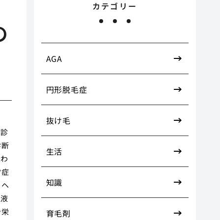
カテゴリー
の
AGA
円形脱毛症
抜け毛
康診
診断
生活
疑わ
常症
知識
るヘ
血液
や栄
育毛剤