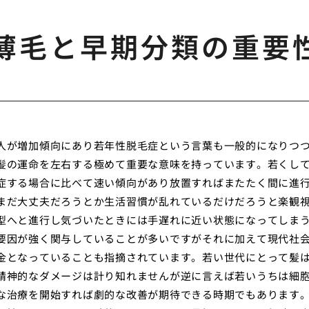
薄毛と早期分類の重要
人が増加傾向にあり若年性脱毛症という言葉も一般的になりつ
髪の運命を左右する極めて重要な意味を持っています。若くし
症する場合に比べて速い傾向があり放置すればまたたく間に進
まだ大丈夫だろうとか生活習慣が乱れているだけだろうと楽観
型へと進行し気づいたときには手遅れに近い状態になってしま
要因が強く関与していることが多いですがそれに加えて現代社
金となっていることも指摘されています。若い世代にとって髪
精神的なダメージは計り知れませんが逆に言えば若いうちは細
な治療を開始すれば劇的な改善が期待できる時期でもあります