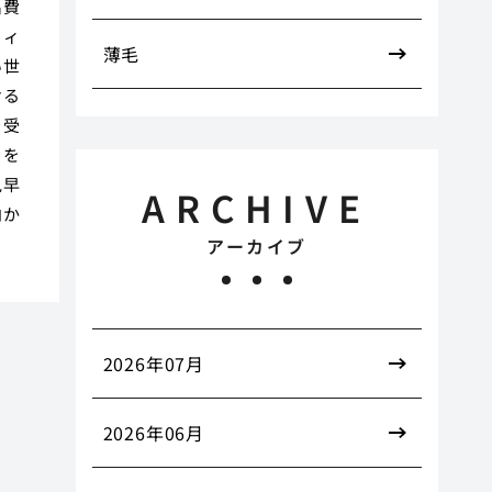
出費
フィ
薄毛
い世
ける
を受
とを
見早
ARCHIVE
向か
アーカイブ
2026年07月
2026年06月