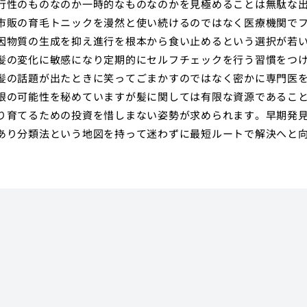
行性のものなのか一時的なものなのかを見極めることは無駄な
市販の育毛トニックを漫然と使い続けるのではなく医療機関で
因物質の生成を抑え進行を根本から食い止めるという選択が若
髪の変化に敏感になり定期的にセルフチェックを行う習慣をつ
髪の話題が出たときに笑ってごまかすのではなく密かに専門医
限の可能性を秘めていますが髪に関しては有限な資源であるこ
り育てるための投資を惜しまない姿勢が求められます。早期発
あり分類法という地図を持って迷わずに最短ルートで解決へと