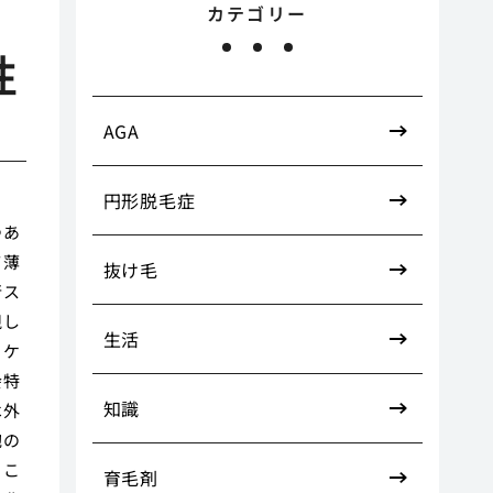
カテゴリー
性
AGA
円形脱毛症
つあ
て薄
抜け毛
行ス
視し
生活
うケ
会特
知識
は外
胞の
。こ
育毛剤