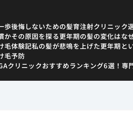
一歩
後悔しないための髪育注射クリニック
慣かその原因を探る
更年期の髪の変化はな
け毛体験記
私の髪が悲鳴を上げた更年期と
け毛予防
AGAクリニックおすすめランキング6選！