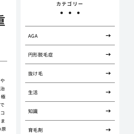
カテゴリー
重
AGA
円形脱毛症
抜け毛
をや
A治
生活
で極
ので
知識
をコ
いま
の原
育毛剤