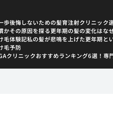
一歩
後悔しないための髪育注射クリニック
慣かその原因を探る
更年期の髪の変化はな
け毛体験記
私の髪が悲鳴を上げた更年期と
け毛予防
AGAクリニックおすすめランキング6選！