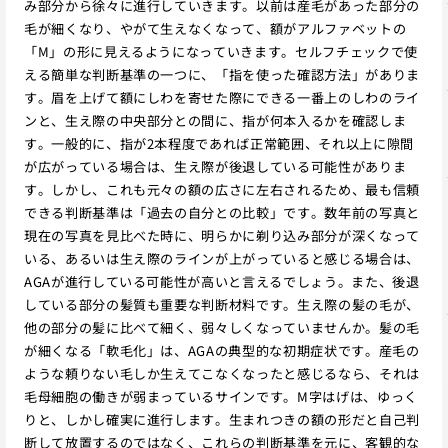
み部分から徐々に進行していきます。以前は産毛があった部分の
毛が細くなり、やがて生えなくなって、額がアルファベットの
「M」の形に見えるようになっていきます。セルフチェックで使
える簡単な判断基準の一つに、「指を使った確認方法」がありま
す。眉を上げて額にしわを寄せた際にできる一番上のしわのライ
ンと、生え際の中央部分との間に、指が何本入るかを確認しま
す。一般的に、指が2本程度であれば正常範囲、それ以上に隙間
が広がっている場合は、生え際が後退している可能性がありま
す。しかし、これも元々の額の広さに左右されるため、最も信頼
できる判断基準は「過去の自分との比較」です。数年前の写真と
現在の写真を見比べた時に、明らかに剃り込み部分が深くなって
いる、あるいは生え際のラインが上がっていると感じる場合は、
AGAが進行している可能性が高いと言えるでしょう。また、後退
している部分の髪質も重要な判断材料です。生え際の髪の毛が、
他の部分の髪に比べて細く、弱々しくなっていませんか。髪の毛
が細くなる「軟毛化」は、AGAの典型的な初期症状です。産毛の
ような頼りない毛しか生えてこなくなったと感じるなら、それは
毛母細胞の働きが弱まっているサインです。M字はげは、ゆっく
りと、しかし確実に進行します。生まれつきの額の形だと自己判
断して放置するのではなく、これらの判断基準を元に、客観的な