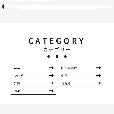
1
2
3
4
5
6
7
8
9
10
11
12
13
14
15
16
17
18
19
20
21
22
23
24
25
26
27
28
29
30
31
32
33
34
35
36
37
38
39
40
41
42
43
44
45
46
47
48
49
50
51
52
53
54
55
56
57
58
59
60
61
62
63
64
65
66
67
68
69
70
71
72
73
74
75
76
77
78
79
80
81
82
83
84
85
86
87
88
89
90
91
92
93
94
95
96
97
98
99
100
101
102
103
CATEGORY
カテゴリー
AGA
円形脱毛症
抜け毛
生活
知識
育毛剤
薄毛