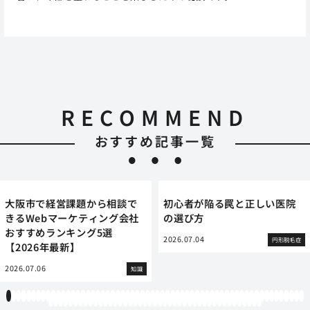
RECOMMEND
おすすめ記事一覧
大阪市で経営課題から相談で
初心者が陥る罠と正しい医院
きるWebマーケティング会社
の選び方
おすすめランキング5選
2026.07.04
円形脱毛症
【2026年最新】
2026.07.06
知識
1
2
3
4
5
6
7
8
9
10
11
12
13
14
15
16
17
18
19
20
21
22
23
24
25
26
27
28
29
30
31
32
33
34
35
36
37
38
39
40
41
42
43
44
45
46
47
48
49
50
51
52
53
54
55
56
57
58
59
60
61
62
63
64
65
66
67
68
69
70
71
72
73
74
75
76
77
78
79
80
81
82
83
84
85
86
87
88
89
90
91
92
93
94
95
96
97
98
99
100
101
102
103