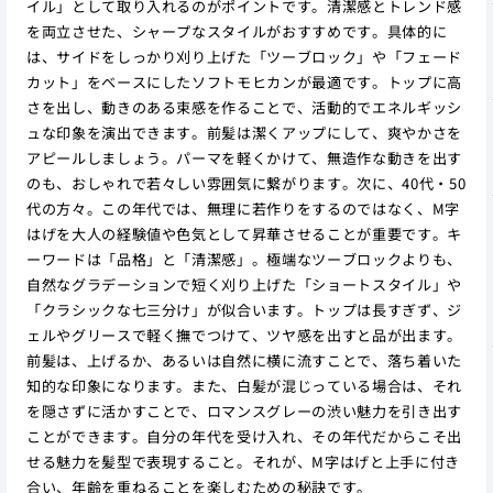
イル」として取り入れるのがポイントです。清潔感とトレンド感
を両立させた、シャープなスタイルがおすすめです。具体的に
は、サイドをしっかり刈り上げた「ツーブロック」や「フェード
カット」をベースにしたソフトモヒカンが最適です。トップに高
さを出し、動きのある束感を作ることで、活動的でエネルギッシ
ュな印象を演出できます。前髪は潔くアップにして、爽やかさを
アピールしましょう。パーマを軽くかけて、無造作な動きを出す
のも、おしゃれで若々しい雰囲気に繋がります。次に、40代・50
代の方々。この年代では、無理に若作りをするのではなく、M字
はげを大人の経験値や色気として昇華させることが重要です。キ
ーワードは「品格」と「清潔感」。極端なツーブロックよりも、
自然なグラデーションで短く刈り上げた「ショートスタイル」や
「クラシックな七三分け」が似合います。トップは長すぎず、ジ
ェルやグリースで軽く撫でつけて、ツヤ感を出すと品が出ます。
前髪は、上げるか、あるいは自然に横に流すことで、落ち着いた
知的な印象になります。また、白髪が混じっている場合は、それ
を隠さずに活かすことで、ロマンスグレーの渋い魅力を引き出す
ことができます。自分の年代を受け入れ、その年代だからこそ出
せる魅力を髪型で表現すること。それが、M字はげと上手に付き
合い、年齢を重ねることを楽しむための秘訣です。