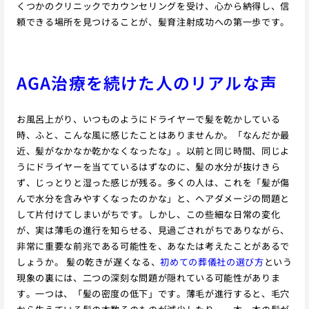
くつかのクリニックでカウンセリングを受け、心から納得し、信
頼できる場所を見つけることが、髪育注射成功への第一歩です。
AGA治療を続けた人のリアルな声
お風呂上がり、いつものようにドライヤーで髪を乾かしている
時、ふと、こんな風に感じたことはありませんか。「なんだか最
近、髪がなかなか乾かなくなったな」。以前と同じ時間、同じよ
うにドライヤーを当てているはずなのに、髪の水分が抜けきら
ず、じっとりと湿った感じが残る。多くの人は、これを「髪が傷
んで水分を含みやすくなったのかな」と、ヘアダメージの問題と
して片付けてしまいがちです。しかし、この些細な日常の変化
が、実は薄毛の進行を知らせる、見過ごされがちでありながら、
非常に重要な前兆である可能性を、あなたは考えたことがあるで
しょうか。 髪の乾きが遅くなる、
初めての葬儀社の選び方
という
現象の裏には、二つの深刻な問題が隠れている可能性がありま
す。一つは、「髪の密度の低下」です。薄毛が進行すると、毛穴