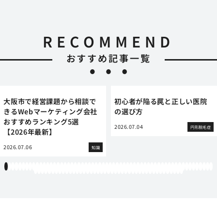
RECOMMEND
おすすめ記事一覧
大阪市で経営課題から相談で
初心者が陥る罠と正しい医院
きるWebマーケティング会社
の選び方
おすすめランキング5選
2026.07.04
円形脱毛症
【2026年最新】
2026.07.06
知識
1
2
3
4
5
6
7
8
9
10
11
12
13
14
15
16
17
18
19
20
21
22
23
24
25
26
27
28
29
30
31
32
33
34
35
36
37
38
39
40
41
42
43
44
45
46
47
48
49
50
51
52
53
54
55
56
57
58
59
60
61
62
63
64
65
66
67
68
69
70
71
72
73
74
75
76
77
78
79
80
81
82
83
84
85
86
87
88
89
90
91
92
93
94
95
96
97
98
99
100
101
102
103