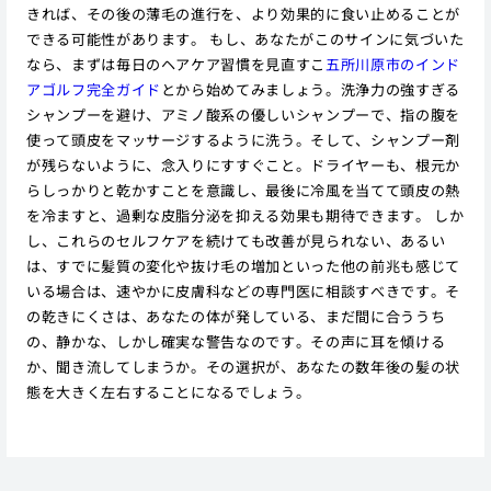
きれば、その後の薄毛の進行を、より効果的に食い止めることが
できる可能性があります。 もし、あなたがこのサインに気づいた
なら、まずは毎日のヘアケア習慣を見直すこ
五所川原市のインド
アゴルフ完全ガイド
とから始めてみましょう。洗浄力の強すぎる
シャンプーを避け、アミノ酸系の優しいシャンプーで、指の腹を
使って頭皮をマッサージするように洗う。そして、シャンプー剤
が残らないように、念入りにすすぐこと。ドライヤーも、根元か
らしっかりと乾かすことを意識し、最後に冷風を当てて頭皮の熱
を冷ますと、過剰な皮脂分泌を抑える効果も期待できます。 しか
し、これらのセルフケアを続けても改善が見られない、あるい
は、すでに髪質の変化や抜け毛の増加といった他の前兆も感じて
いる場合は、速やかに皮膚科などの専門医に相談すべきです。そ
の乾きにくさは、あなたの体が発している、まだ間に合ううち
の、静かな、しかし確実な警告なのです。その声に耳を傾ける
か、聞き流してしまうか。その選択が、あなたの数年後の髪の状
態を大きく左右することになるでしょう。