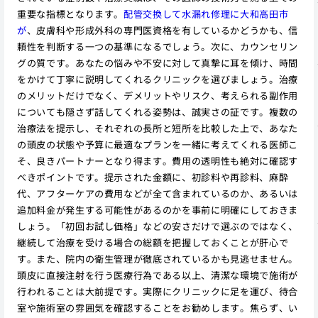
重要な指標となります。
配管交換して水漏れ修理に大和高田市
が
、皮膚科や形成外科の専門医資格を有しているかどうかも、信
頼性を判断する一つの基準になるでしょう。次に、カウンセリン
グの質です。あなたの悩みや不安に対して真摯に耳を傾け、時間
をかけて丁寧に説明してくれるクリニックを選びましょう。治療
のメリットだけでなく、デメリットやリスク、考えられる副作用
についても隠さず話してくれる姿勢は、誠実さの証です。複数の
治療法を提示し、それぞれの長所と短所を比較した上で、あなた
の頭皮の状態や予算に最適なプランを一緒に考えてくれる医師こ
そ、良きパートナーとなり得ます。費用の透明性も絶対に確認す
べきポイントです。提示された金額に、初診料や再診料、麻酔
代、アフターケアの費用などが全て含まれているのか、あるいは
追加料金が発生する可能性があるのかを事前に明確にしておきま
しょう。「初回お試し価格」などの安さだけで選ぶのではなく、
継続して治療を受ける場合の総額を把握しておくことが肝心で
す。また、院内の衛生管理が徹底されているかも見逃せません。
頭皮に直接注射を行う医療行為である以上、清潔な環境で施術が
行われることは大前提です。実際にクリニックに足を運び、待合
室や施術室の雰囲気を確認することをお勧めします。焦らず、い