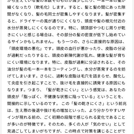
から生えている髪の本数そのものが減少したり、一本一本の髪が
細くなったり（軟毛化）します。すると、髪と髪の間にあった隙
間がなくなり、髪の毛同士が密集しやすくなります。髪が密集す
ると、ドライヤーの風が通りにくくなり、頭皮や髪の根元付近の
水分が蒸発しにくくなるのです。特に、頭頂部やつむじ周りが乾
きにくいと感じる場合は、その部分の髪の密度が低下し始めてい
るサインかもしれません。 もう一つの、さらに直接的な原因は、
「頭皮環境の悪化」です。頭皮の血行が悪かったり、皮脂の分泌
が過剰だったりすると、頭皮の新陳代謝が乱れ、健康な髪が育ち
にくい環境になります。特に、皮脂が過剰に分泌されると、その
油分が髪の毛一本一本をコーティングし、水分が蒸発するのを妨
げてしまいます。さらに、過剰な皮脂は毛穴を詰まらせ、酸化し
て炎症を引き起こすことで、抜け毛を直接的に誘発する原因にも
なります。つまり、「髪が乾きにくい」という感覚は、あなたの
頭皮が「脂っぽく、不健康な状態に陥っている」ということを、
間接的に示しているのです。 この「髪の乾きにくさ」という前兆
は、生え際の後退や抜け毛の増加といった、より分かりやすいサ
インが現れる前の、ごく初期の段階で感じられる変化であること
が多いのが特徴です。そのため、多くの人が「気のせい」として
見過ごしてしまいがちですが、この時点で対策を講じることがで