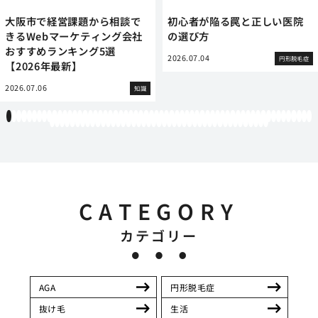
大阪市で経営課題から相談で
初心者が陥る罠と正しい医院
きるWebマーケティング会社
の選び方
おすすめランキング5選
2026.07.04
円形脱毛症
【2026年最新】
2026.07.06
知識
1
2
3
4
5
6
7
8
9
10
11
12
13
14
15
16
17
18
19
20
21
22
23
24
25
26
27
28
29
30
31
32
33
34
35
36
37
38
39
40
41
42
43
44
45
46
47
48
49
50
51
52
53
54
55
56
57
58
59
60
61
62
63
64
65
66
67
68
69
70
71
72
73
74
75
76
77
78
79
80
81
82
83
84
85
86
87
88
89
90
91
92
93
94
95
96
97
98
99
100
101
102
103
CATEGORY
カテゴリー
AGA
円形脱毛症
抜け毛
生活