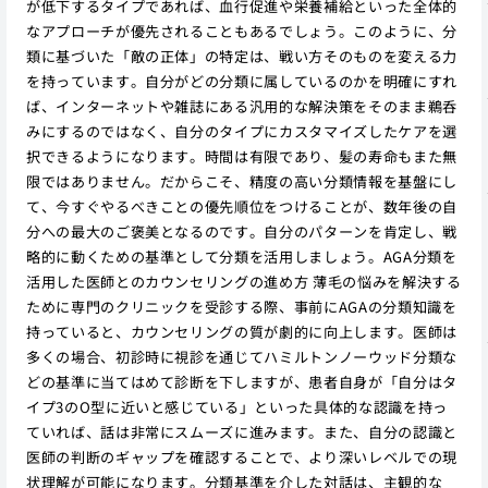
が低下するタイプであれば、血行促進や栄養補給といった全体的
なアプローチが優先されることもあるでしょう。このように、分
類に基づいた「敵の正体」の特定は、戦い方そのものを変える力
を持っています。自分がどの分類に属しているのかを明確にすれ
ば、インターネットや雑誌にある汎用的な解決策をそのまま鵜呑
みにするのではなく、自分のタイプにカスタマイズしたケアを選
択できるようになります。時間は有限であり、髪の寿命もまた無
限ではありません。だからこそ、精度の高い分類情報を基盤にし
て、今すぐやるべきことの優先順位をつけることが、数年後の自
分への最大のご褒美となるのです。自分のパターンを肯定し、戦
略的に動くための基準として分類を活用しましょう。AGA分類を
活用した医師とのカウンセリングの進め方 薄毛の悩みを解決する
ために専門のクリニックを受診する際、事前にAGAの分類知識を
持っていると、カウンセリングの質が劇的に向上します。医師は
多くの場合、初診時に視診を通じてハミルトンノーウッド分類な
どの基準に当てはめて診断を下しますが、患者自身が「自分はタ
イプ3のO型に近いと感じている」といった具体的な認識を持っ
ていれば、話は非常にスムーズに進みます。また、自分の認識と
医師の判断のギャップを確認することで、より深いレベルでの現
状理解が可能になります。分類基準を介した対話は、主観的な