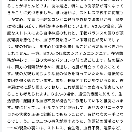
ることがほとんどです。彼は最近、特に左の側頭部が薄くなって
きたことに気づきました。思い返せば、ストレスで夜中に何度も
目が覚め、食事は手軽なコンビニ弁当や外食で済ませがち。頭皮
は常に脂っぽく、時折かゆみも感じています。Aさんの場合、過
度なストレスによる自律神経の乱れと、栄養バランスの偏りが頭
皮環境を悪化させ、血行不良を招いている可能性が高いでしょ
う。彼の対策は、まず心と体を休ませることから始めるべきかも
しれません。一方、Bさんは42歳のシステムエンジニア。在宅勤
務が中心で、一日の大半をパソコンの前で過ごします。彼の悩み
は、両方の側頭部が徐々に後退し、地肌が目立ってきたことで
す。彼の父親も同じような髪の悩みを持っていたため、遺伝的な
要因を強く感じています。また、長時間同じ姿勢でいるため、首
や肩は常に凝り固まっており、これが頭部への血流を阻害してい
ることも考えられます。Bさんの場合、遺伝的素因に加えて、生
活習慣に起因する血行不良が複合的に作用していると推測されま
す。彼にとっては、セルフケアと並行して、専門のクリニックで
自身の状態を正確に診断してもらうことが、有効な次の一手とな
るでしょう。この二つの事例が示すように、側頭部の薄毛という
一つの現象の裏には、ストレス、食生活、血行不良、遺伝など、