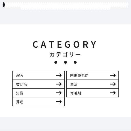
1
2
3
4
5
6
7
8
9
10
11
12
13
14
15
16
17
18
19
20
21
22
23
24
25
26
27
28
29
30
31
32
33
34
35
36
37
38
39
40
41
42
43
44
45
46
47
48
49
50
51
52
53
54
55
56
57
58
59
60
61
62
63
64
65
66
67
68
69
70
71
72
73
74
75
76
77
78
79
80
81
82
83
84
85
86
87
88
89
90
91
92
93
94
95
96
97
98
99
100
101
102
103
CATEGORY
カテゴリー
AGA
円形脱毛症
抜け毛
生活
知識
育毛剤
薄毛