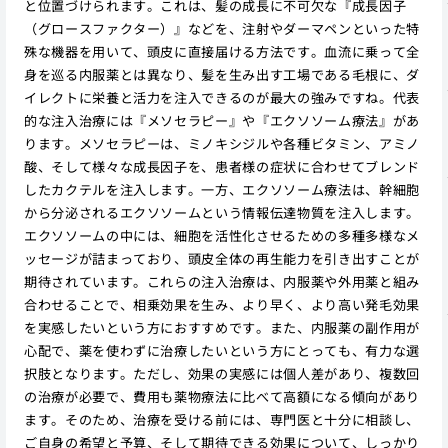
と位置づけられます。これは、髪の成長に不可欠な『成長因子
（グロースファクター）』などを、注射やダーマペンといった特
殊な機器を用いて、頭皮に直接届ける方法です。血流に乗って全
身を巡る内服薬とは異なり、髪を生み出す工場である毛根に、ダ
イレクトに栄養と活力を注入できるのが最大の強みですね。代表
的な注入治療には『メソセラピー』や『エクソソーム療法』があ
ります。メソセラピーは、ミノキシジルや各種ビタミン、アミノ
酸、そして様々な成長因子を、患者様の症状に合わせてブレンド
したカクテルを注入します。一方、エクソソーム療法は、幹細胞
から分泌されるエクソソームという情報伝達物質を注入します。
エクソソームの中には、細胞を活性化させるための多種多様なメ
ッセージが詰まっており、頭皮全体の再生能力を引き出すことが
期待されています。これらの注入治療は、内服薬や外用薬と組み
合わせることで、相乗効果を生み、より早く、より高い発毛効果
を実感したいという方におすすめです。また、内服薬の副作用が
心配で、薬を使わずに治療したいという方にとっても、有力な選
択肢となります。ただし、効果の実感には個人差があり、複数回
の治療が必要で、費用も薬物療法に比べて高額になる傾向があり
ます。そのため、治療を受ける前には、専門医と十分に相談し、
ご自身の希望と予算、そして期待できる効果について、しっかり