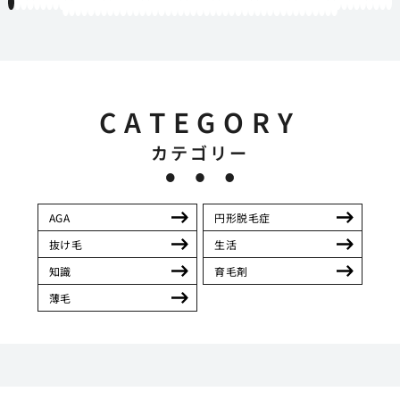
1
2
3
4
5
6
7
8
9
10
11
12
13
14
15
16
17
18
19
20
21
22
23
24
25
26
27
28
29
30
31
32
33
34
35
36
37
38
39
40
41
42
43
44
45
46
47
48
49
50
51
52
53
54
55
56
57
58
59
60
61
62
63
64
65
66
67
68
69
70
71
72
73
74
75
76
77
78
79
80
81
82
83
84
85
86
87
88
89
90
91
92
93
94
95
96
97
98
99
100
101
102
103
CATEGORY
カテゴリー
AGA
円形脱毛症
抜け毛
生活
知識
育毛剤
薄毛